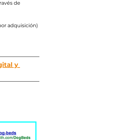
ravés de 
or adquisición) 
tal y 