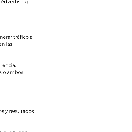
vertising      
erar tráfico a 
n las 
rencia. 
s o ambos.
s y resultados 