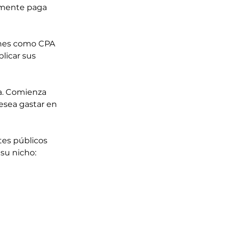
lmente paga 
unes como CPA 
licar sus 
a. Comienza 
esea gastar en 
tes públicos 
su nicho: