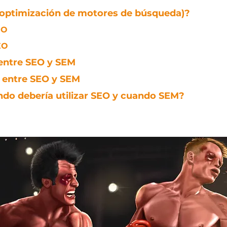
(optimización de motores de búsqueda)?
EO
EO
entre SEO y SEM
entre SEO y SEM
do debería utilizar SEO y cuando SEM? 