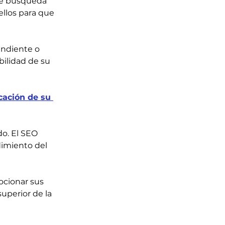
de búsqueda 
ellos para que 
endiente o 
ilidad de su 
cación de su 
do. El SEO 
imiento del 
ocionar sus 
uperior de la 