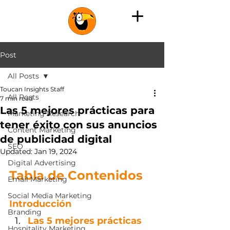
Post
All Posts
Toucan Insights Staff
All Posts
7 min read
Las 5 mejores prácticas para
Marketing Research
tener éxito con sus anuncios
Content Marketing
de publicidad digital
SEO
Updated:
Jan 19, 2024
Digital Advertising
Tabla de Contenidos
Email Marketing
Social Media Marketing
Introducción
Branding
Las 5 mejores prácticas 
Hospitality Marketing