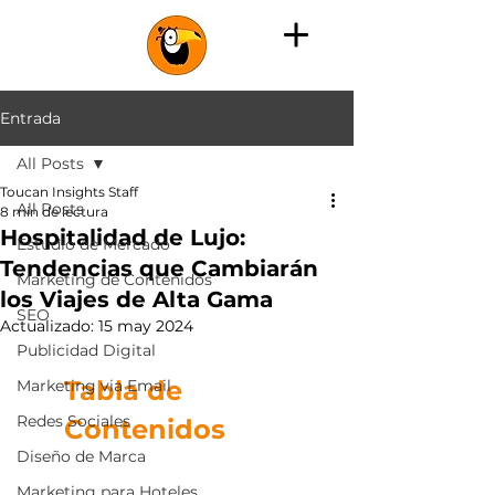
Entrada
All Posts
Toucan Insights Staff
All Posts
8 min de lectura
Hospitalidad de Lujo:
Estudio de Mercado
Tendencias que Cambiarán
Marketing de Contenidos
los Viajes de Alta Gama
SEO
Actualizado:
15 may 2024
Publicidad Digital
Tabla de 
Marketing via Email
Redes Sociales
Contenidos
Diseño de Marca
Marketing para Hoteles