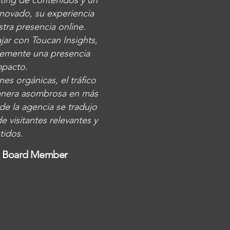
ting de contenidos y un
novado, su experiencia
tra presencia online.
ar con Toucan Insights,
lemente una presencia
impacto.
es orgánicas, el tráfico
manera asombrosa en más
e la agencia se tradujo
e visitantes relevantes y
idos.
| Board M
ember