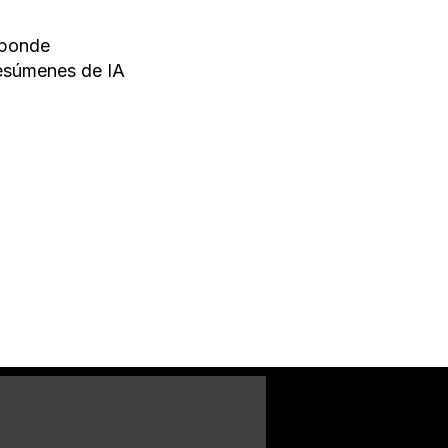
sponde
 resúmenes de IA