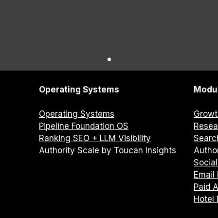
Operating Systems
Modu
Operating Systems
Growt
Pipeline Foundation OS
Resea
Ranking SEO + LLM Visibility
Search
Authority Scale by Toucan Insights
Autho
Social
Email 
Paid A
Hotel