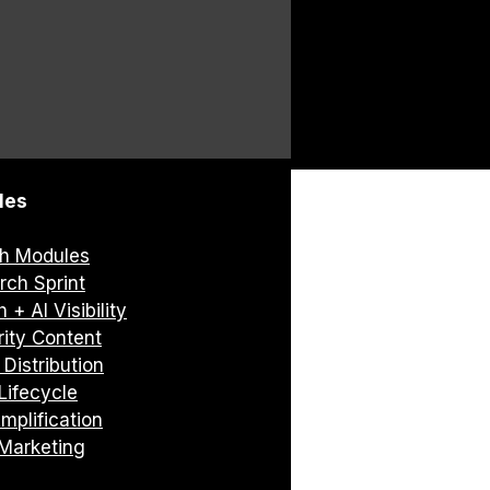
les
h Modules
rch Sprint
 + AI Visibility
rity Content
 Distribution
Lifecycle
mplification
 Marketing