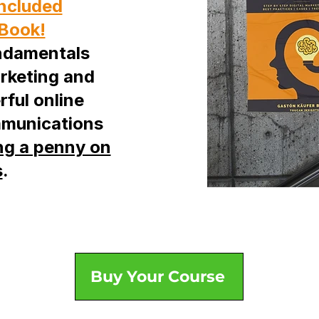
ncluded
eBook!
ndamentals
rketing and
ful online
munications
ng a penny on
s
.
Buy Your Course