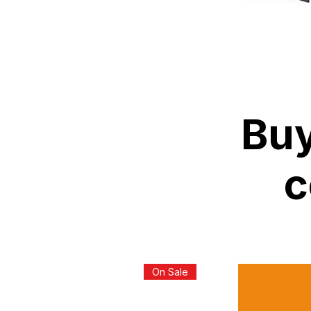
Buy
c
On Sale