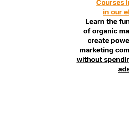
Courses i
in our 
Learn the fu
of organic ma
create power
marketing com
without spendi
ad