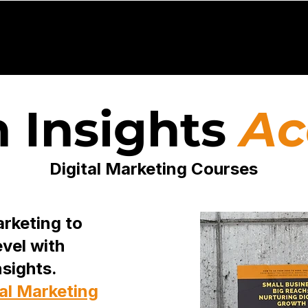
Sistemas Operativos
Módulos
Casos
Public
 Insights
A
Digital Marketing Courses
rketing to
evel with
sights.
tal Marketing