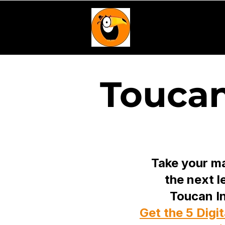
Quienes Somos
Toucan
Take your ma
the next l
Toucan In
Get the 5 Digi