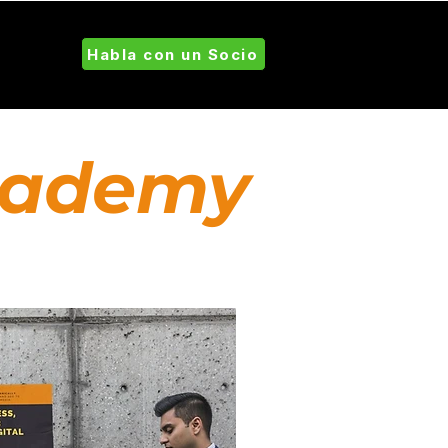
aciones
Habla con un Socio
cademy