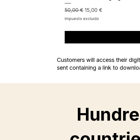
Precio
Precio de oferta
50,00 €
15,00 €
Impuesto excluido
Customers will access their digi
sent containing a link to downl
Hundre
countrie