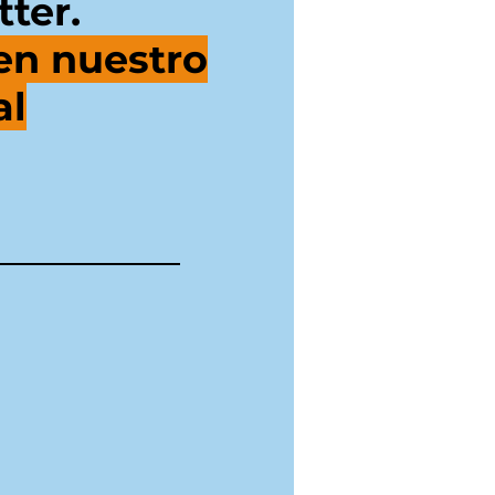
ter.
en nuestro
al